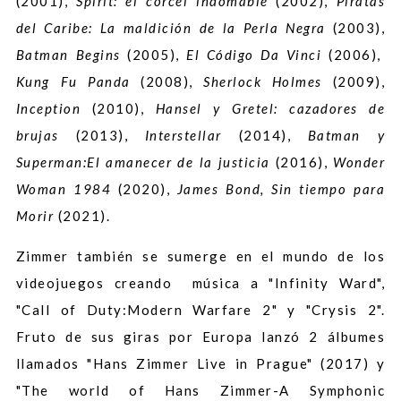
(2001),
Spirit: el corcel indomable
(2002),
Piratas
del Caribe: La maldición de la Perla Negra
(2003),
Batman Begins
(2005),
El Código Da Vinci
(2006),
Kung Fu Panda
(2008),
Sherlock Holmes
(2009),
Inception
(2010),
Hansel y Gretel: cazadores de
brujas
(2013),
Interstellar
(2014),
Batman y
Superman:El amanecer de la justicia
(2016),
Wonder
Woman 1984
(2020),
James Bond, Sin tiempo para
Morir
(2021).
Zimmer también se sumerge en el mundo de los
videojuegos creando música a "Infinity Ward",
"Call of Duty:Modern Warfare 2" y "Crysis 2".
Fruto de sus giras por Europa lanzó 2 álbumes
llamados "Hans Zimmer Live in Prague" (2017) y
"The world of Hans Zimmer-A Symphonic