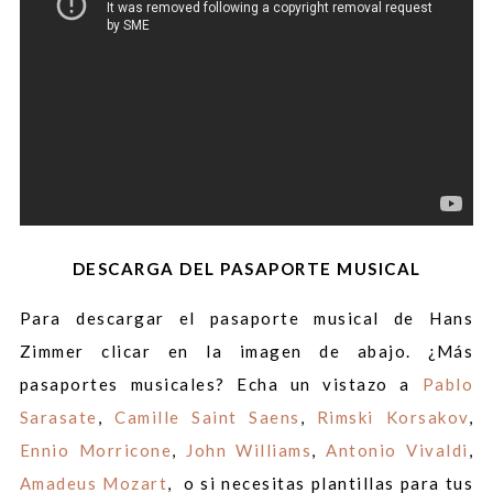
DESCARGA DEL PASAPORTE MUSICAL
Para descargar el pasaporte musical de Hans
Zimmer clicar en la imagen de abajo. ¿Más
pasaportes musicales? Echa un vistazo a
Pablo
Sarasate
,
Camille Saint Saens
,
Rimski Korsakov
,
Ennio Morricone
,
John Williams
,
Antonio Vivaldi
,
Amadeus Mozart
, o si necesitas plantillas para tus